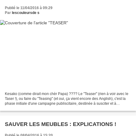
Publié le 11/04/2016 à 09:29
Par
lescouleursde s
Kesako (comme dirait mon chèr Papa) ???? Le "Teaser" (rien à voir avec le
Taser !), ou faire du "Teasing" (et oui, ça vient encore des Anglish), c'est la
phase initiale d'une campagne publiscitaire, destinée à susciter et à
maintenir l'attention du public...
SAUVER LES MEUBLES : EXPLICATIONS !
Publié le 08/04/2016 à 15:20