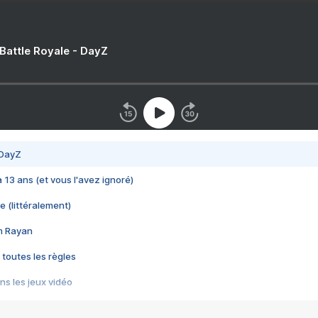
 Battle Royale - DayZ
 DayZ
 a 13 ans (et vous l'avez ignoré)
e (littéralement)
im Rayan
 toutes les règles
s les jeux vidéo
us choquant de Rockstar ? - Le scandale BULLY