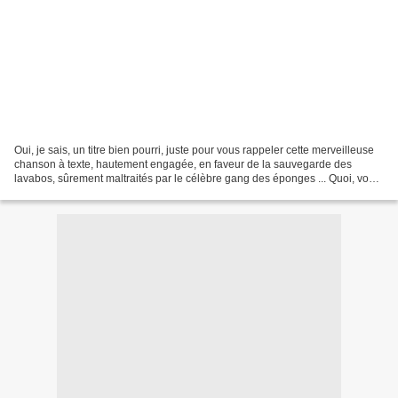
Oui, je sais, un titre bien pourri, juste pour vous rappeler cette merveilleuse
chanson à texte, hautement engagée, en faveur de la sauvegarde des
lavabos, sûrement maltraités par le célèbre gang des éponges ... Quoi, vous
vous souvenez vraiment pas de...