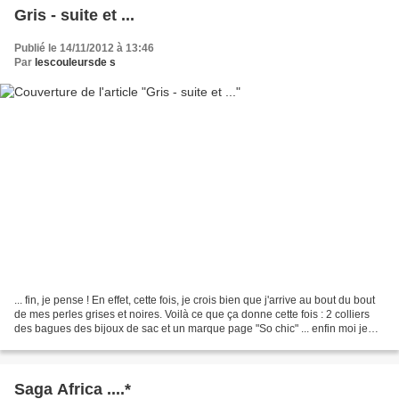
Gris - suite et ...
Publié le 14/11/2012 à 13:46
Par
lescouleursde s
... fin, je pense ! En effet, cette fois, je crois bien que j'arrive au bout du bout
de mes perles grises et noires. Voilà ce que ça donne cette fois : 2 colliers
des bagues des bijoux de sac et un marque page "So chic" ... enfin moi je
trouve ! oooOOOooo...
Saga Africa ....*