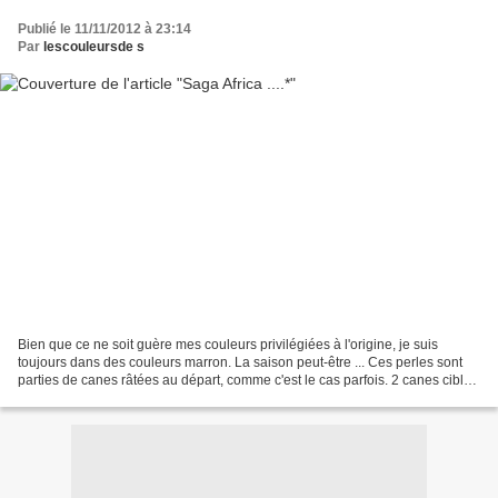
Publié le 11/11/2012 à 23:14
Par
lescouleursde s
Bien que ce ne soit guère mes couleurs privilégiées à l'origine, je suis
toujours dans des couleurs marron. La saison peut-être ... Ces perles sont
parties de canes râtées au départ, comme c'est le cas parfois. 2 canes cible
marron et beige (pas de photos...