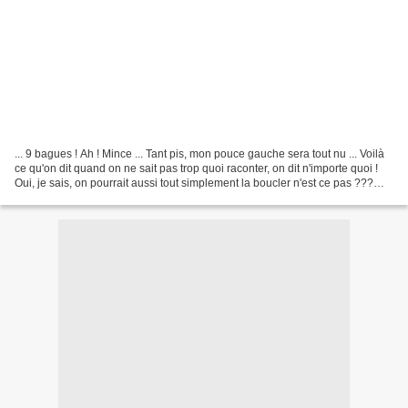
... 9 bagues ! Ah ! Mince ... Tant pis, mon pouce gauche sera tout nu ... Voilà
ce qu'on dit quand on ne sait pas trop quoi raconter, on dit n'importe quoi !
Oui, je sais, on pourrait aussi tout simplement la boucler n'est ce pas ???
Mais bon, vous me...