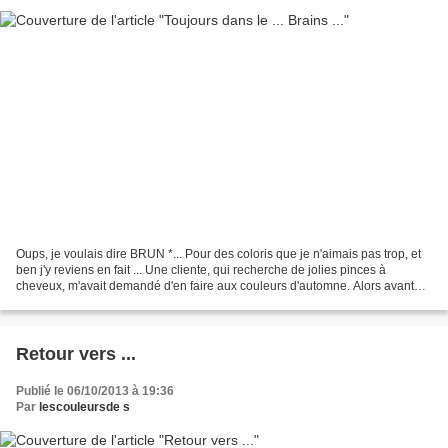
Oups, je voulais dire BRUN *... Pour des coloris que je n'aimais pas trop, et
ben j'y reviens en fait ... Une cliente, qui recherche de jolies pinces à
cheveux, m'avait demandé d'en faire aux couleurs d'automne. Alors avant
que l'automne ne s'en aille...
Retour vers ...
Publié le 06/10/2013 à 19:36
Par
lescouleursde s