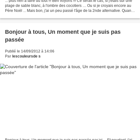
... plus rien à faire du tout !!! Ben voyons !!! Ce serait le cas, si j'étais sur une
plage de sable blanc, à l'ombre des cocotiers .... Ou si je croyais encore au
Père Noël ... Mais bon, j'ai un peu passé l'âge de la 2nde alternative. Quant
à la 1ère...
Bonjour à tous, Un moment que je suis pas
passée
Publié le 14/09/2012 à 14:06
Par
lescouleursde s
Bonjour à tous, Un moment que je suis pas passée par ici ... Et pourtant, j'ai