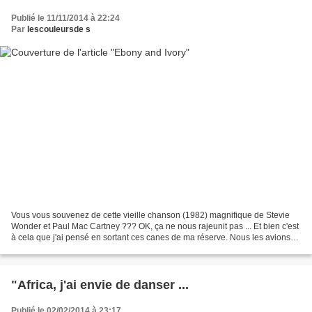
Publié le 11/11/2014 à 22:24
Par
lescouleursde s
Vous vous souvenez de cette vieille chanson (1982) magnifique de Stevie
Wonder et Paul Mac Cartney ??? OK, ça ne nous rajeunit pas ... Et bien c'est
à cela que j'ai pensé en sortant ces canes de ma réserve. Nous les avions
faîtes avec ma belle soeur Zabeth,...
"Africa, j'ai envie de danser ...
Publié le 02/02/2014 à 23:17