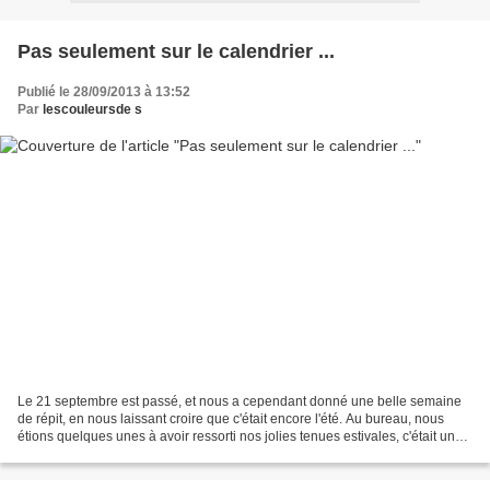
Pas seulement sur le calendrier ...
Publié le 28/09/2013 à 13:52
Par
lescouleursde s
Le 21 septembre est passé, et nous a cependant donné une belle semaine
de répit, en nous laissant croire que c'était encore l'été. Au bureau, nous
étions quelques unes à avoir ressorti nos jolies tenues estivales, c'était un
vrai plaisir ! Mais voilà,...