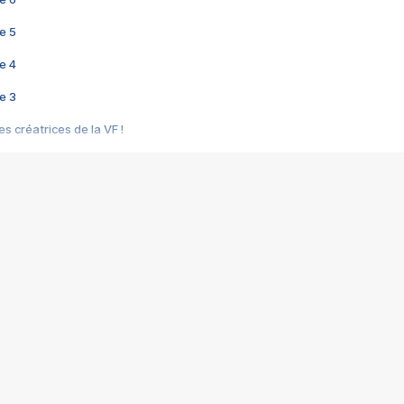
e 5
e 4
e 3
s créatrices de la VF !
e 2
e 1
e Mektoub My Love arrive enfin ! Rencontre avec Shaïn Boumedine et Sal
i : après Toni en famille
elle réalise le bouleversant Dites lui que je l'aime
ais ! Rencontre autour de Vie privée de Rebecca Zlotowski
 de Marguerite, Grave... Rencontre avec Ella Rumpf
 Les Rêveurs, un film intime sur la santé mentale