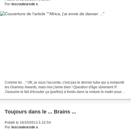
Par
lescouleursde s
Comme toi ..." OK, je vous l'accorde, c'est pas le dernier tube qui a remporté
les Grammy Awards, mais moi j'aime bien ! Question d'âge sûrement !!!
J'assume le fait d'écouter ça (parfois) à fonds dans la voiture le matin pour
aller bosser !!! Ca me met...
Toujours dans le ... Brains ...
Publié le 18/10/2013 à 22:54
Par
lescouleursde s