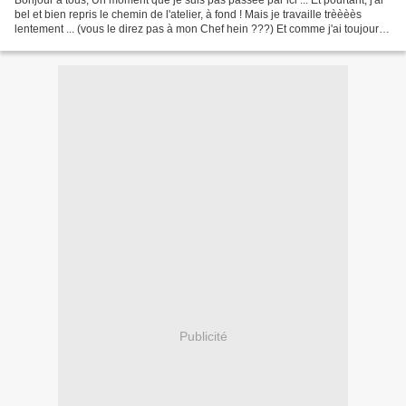
bel et bien repris le chemin de l'atelier, à fond ! Mais je travaille trèèèès
lentement ... (vous le direz pas à mon Chef hein ???) Et comme j'ai toujours
un sens inné de la...
Publicité