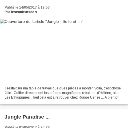
Publié le 14/05/2017 à 19:53
Par
lescouleursde s
Il restait sur ma table de travail quelques pièces à monter. Voilà, c'est chose
faite : Collier directement inspiré des magnifiques créations d'Hélène, alias
Les Ethiopiques . Tout cela est à retrouver chez Rouge Cerise ... A bientôt
Jungle Paradise ...
Publié le 01/05/2017 à 20:28