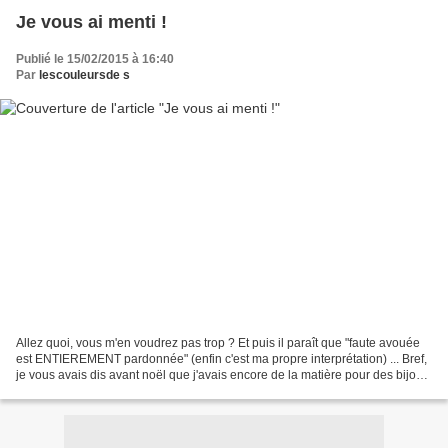
Je vous ai menti !
Publié le 15/02/2015 à 16:40
Par
lescouleursde s
Allez quoi, vous m'en voudrez pas trop ? Et puis il paraît que "faute avouée
est ENTIEREMENT pardonnée" (enfin c'est ma propre interprétation) ... Bref,
je vous avais dis avant noël que j'avais encore de la matière pour des bijoux
en imitation raku rouge,...