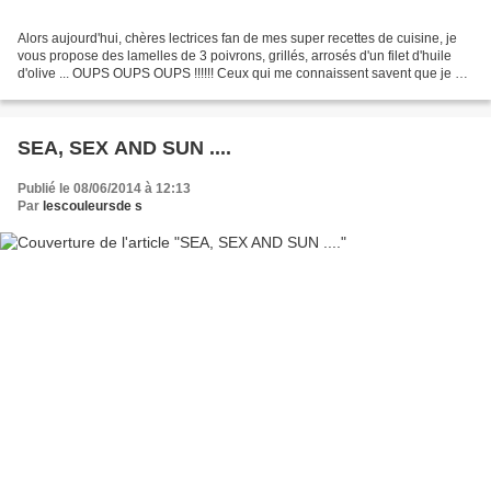
Alors aujourd'hui, chères lectrices fan de mes super recettes de cuisine, je
vous propose des lamelles de 3 poivrons, grillés, arrosés d'un filet d'huile
d'olive ... OUPS OUPS OUPS !!!!!! Ceux qui me connaissent savent que je ne
peux pas vous montrer...
SEA, SEX AND SUN ....
Publié le 08/06/2014 à 12:13
Par
lescouleursde s