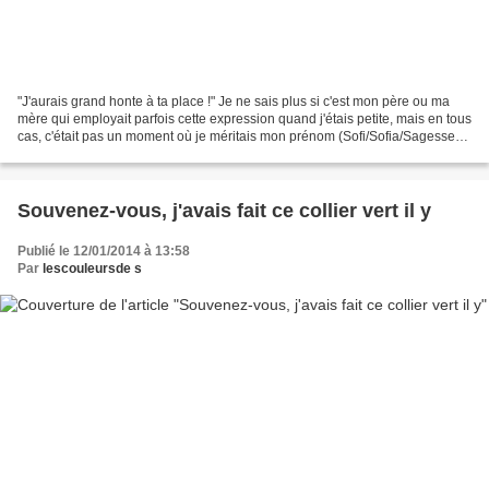
"J'aurais grand honte à ta place !" Je ne sais plus si c'est mon père ou ma
mère qui employait parfois cette expression quand j'étais petite, mais en tous
cas, c'était pas un moment où je méritais mon prénom (Sofi/Sofia/Sagesse
en grec !!! n'importe quoi...
Souvenez-vous, j'avais fait ce collier vert il y
Publié le 12/01/2014 à 13:58
Par
lescouleursde s