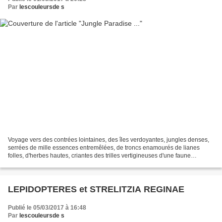
Par
lescouleursde s
Voyage vers des contrées lointaines, des îles verdoyantes, jungles denses,
serrées de mille essences entremêlées, de troncs enamourés de lianes
folles, d'herbes hautes, criantes des trilles vertigineuses d'une faune
grouillante, rampante, volante ......
LEPIDOPTERES et STRELITZIA REGINAE
Publié le 05/03/2017 à 16:48
Par
lescouleursde s