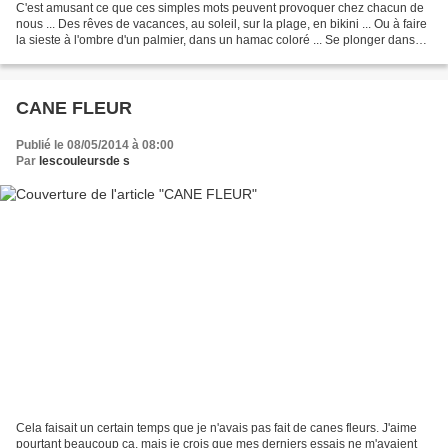
C'est amusant ce que ces simples mots peuvent provoquer chez chacun de
nous ... Des rêves de vacances, au soleil, sur la plage, en bikini ... Ou à faire
la sieste à l'ombre d'un palmier, dans un hamac coloré ... Se plonger dans
une mer chaude et transparente,...
CANE FLEUR
Publié le 08/05/2014 à 08:00
Par
lescouleursde s
Cela faisait un certain temps que je n'avais pas fait de canes fleurs. J'aime
pourtant beaucoup ça, mais je crois que mes derniers essais ne m'avaient