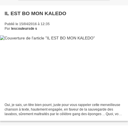
IL EST BO MON KALEDO
Publié le 15/04/2016 à 12:35
Par
lescouleursde s
Oui, je sais, un titre bien pourri, juste pour vous rappeler cette merveilleuse
chanson à texte, hautement engagée, en faveur de la sauvegarde des
lavabos, sûrement maltraités par le célèbre gang des éponges ... Quoi, vous
vous souvenez vraiment pas de...