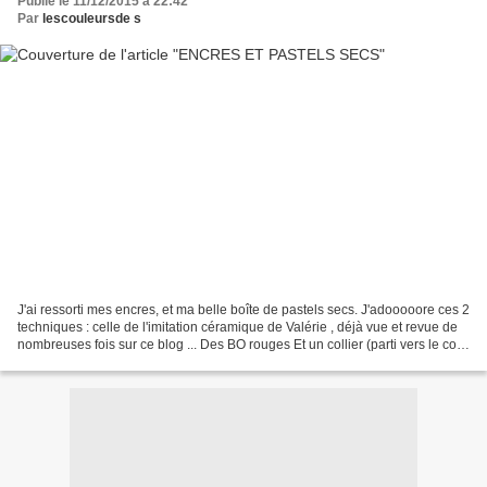
Publié le 11/12/2015 à 22:42
Par
lescouleursde s
J'ai ressorti mes encres, et ma belle boîte de pastels secs. J'adooooore ces 2
techniques : celle de l'imitation céramique de Valérie , déjà vue et revue de
nombreuses fois sur ce blog ... Des BO rouges Et un collier (parti vers le cou
d'une jolie voisine...