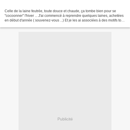
Celle de la laine feutrée, toute douce et chaude, ça tombe bien pour se
"cocoonner" l'hiver ... J'ai commencé à reprendre quelques laines, achetées
en début d'année ( souvenez-vous ...) Et je les ai associées à des motifs tout
prêts en feutrine et des...
Publicité