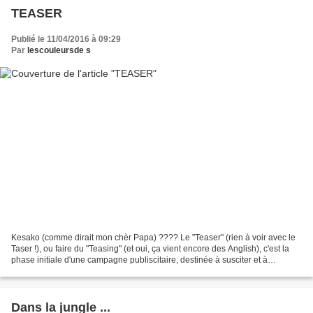
TEASER
Publié le 11/04/2016 à 09:29
Par
lescouleursde s
Kesako (comme dirait mon chèr Papa) ???? Le "Teaser" (rien à voir avec le
Taser !), ou faire du "Teasing" (et oui, ça vient encore des Anglish), c'est la
phase initiale d'une campagne publiscitaire, destinée à susciter et à
maintenir l'attention du public...
Dans la jungle ...