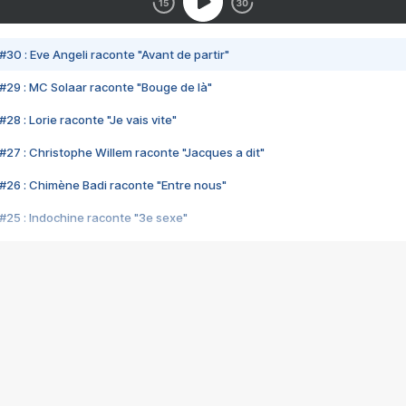
#30 : Eve Angeli raconte "Avant de partir"
#29 : MC Solaar raconte "Bouge de là"
28 : Lorie raconte "Je vais vite"
#27 : Christophe Willem raconte "Jacques a dit"
#26 : Chimène Badi raconte "Entre nous"
#25 : Indochine raconte "3e sexe"
#24 : Zaho raconte "C'est chelou"
#23 : Patrick Bruel raconte "Au café des délices"
#22 : Kyo raconte "Le chemin"
#21 : Nolwenn Leroy raconte "Cassé"
#20 : Patrick Hernandez raconte "Born to be alive"