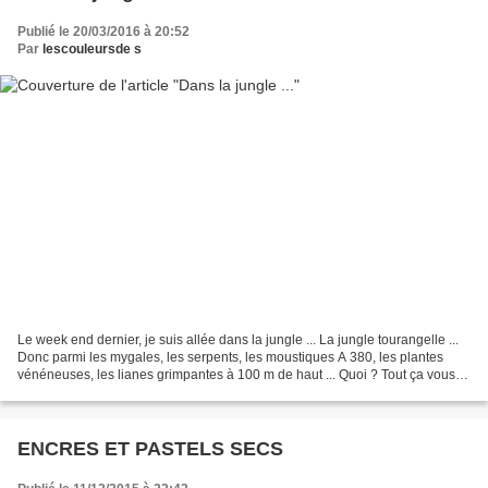
Publié le 20/03/2016 à 20:52
Par
lescouleursde s
Le week end dernier, je suis allée dans la jungle ... La jungle tourangelle ...
Donc parmi les mygales, les serpents, les moustiques A 380, les plantes
vénéneuses, les lianes grimpantes à 100 m de haut ... Quoi ? Tout ça vous
semble très exagéré ??? Bon,...
ENCRES ET PASTELS SECS