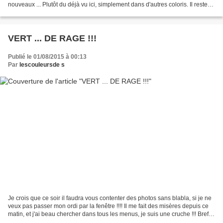
nouveaux ... Plutôt du déjà vu ici, simplement dans d'autres coloris. Il reste
encore un beau mois...
VERT ... DE RAGE !!!
Publié le 01/08/2015 à 00:13
Par
lescouleursde s
Je crois que ce soir il faudra vous contenter des photos sans blabla, si je ne
veux pas passer mon ordi par la fenêtre !!!! Il me fait des misères depuis ce
matin, et j'ai beau chercher dans tous les menus, je suis une cruche !!! Bref,
pour continuer...