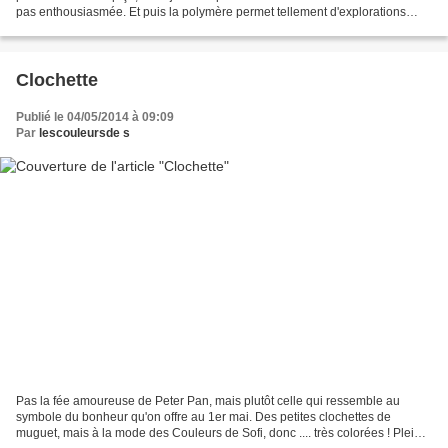
pas enthousiasmée. Et puis la polymère permet tellement d'explorations
possibles et imaginables, qu'on...
Clochette
Publié le 04/05/2014 à 09:09
Par
lescouleursde s
Pas la fée amoureuse de Peter Pan, mais plutôt celle qui ressemble au
symbole du bonheur qu'on offre au 1er mai. Des petites clochettes de
muguet, mais à la mode des Couleurs de Sofi, donc .... très colorées ! Plein