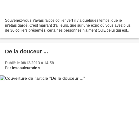
Souvenez-vous, j'avais fait ce collier vert il y a quelques temps, que je
m'étais gardé. C'est marrant d'ailleurs, que sur une expo où vous avez plus
de 30 colliers présentés, certaines personnes n'aiment QUE celui qui est
justement autour de votre cou...
De la douceur ...
Publié le 08/12/2013 à 14:58
Par
lescouleursde s